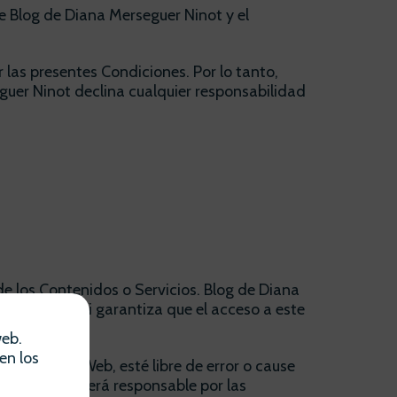
e Blog de Diana Merseguer Ninot y el
 las presentes Condiciones. Por lo tanto,
guer Ninot declina cualquier responsabilidad
de los Contenidos o Servicios. Blog de Diana
ponsabiliza ni garantiza que el acceso a este
web.
en los
este Sitio Web, esté libre de error o cause
guer Ninot será responsable por las