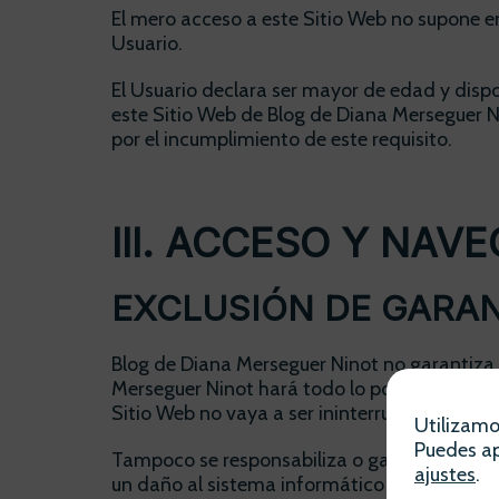
El mero acceso a este Sitio Web no supone en
Usuario.
El Usuario declara ser mayor de edad y dispon
este Sitio Web de Blog de Diana Merseguer N
por el incumplimiento de este requisito.
III. ACCESO Y NAVE
EXCLUSIÓN DE GARAN
Blog de Diana Merseguer Ninot no garantiza la
Merseguer Ninot hará todo lo posible por el 
Sitio Web no vaya a ser ininterrumpido o que e
Utilizamo
Puedes ap
Tampoco se responsabiliza o garantiza que el
ajustes
.
un daño al sistema informático (software y 