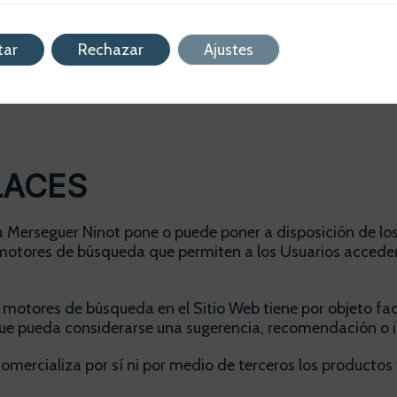
o que surjan por el acceso, navegación y el uso del Sitio W
s provocados por la introducción de virus.
tar
Rechazar
Ajustes
ace responsable de los daños que pudiesen ocasionarse a 
able en modo alguno de las caídas, interrupciones, falta 
NLACES
a Merseguer Ninot pone o puede poner a disposición de lo
 y motores de búsqueda que permiten a los Usuarios accede
y motores de búsqueda en el Sitio Web tiene por objeto fac
 que pueda considerarse una sugerencia, recomendación o in
mercializa por sí ni por medio de terceros los productos y