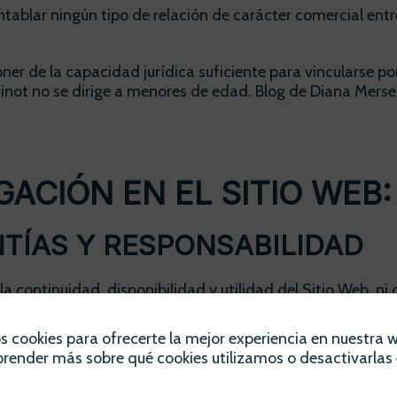
tablar ningún tipo de relación de carácter comercial entr
er de la capacidad jurídica suficiente para vincularse por
inot no se dirige a menores de edad. Blog de Diana Merse
GACIÓN EN EL SITIO WEB:
TÍAS Y RESPONSABILIDAD
 continuidad, disponibilidad y utilidad del Sitio Web, ni 
buen funcionamiento del Sitio Web, sin embargo, no se res
sté libre de error.
s cookies para ofrecerte la mejor experiencia en nuestra 
render más sobre qué cookies utilizamos o desactivarlas 
 contenido o software al que pueda accederse a través de 
hardware) del Usuario. En ningún caso Blog de Diana Merse