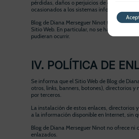
pérdidas, daños o perjuicios de cualquier tip
ocasionados a los sistemas informáticos o lo
Acep
Blog de Diana Merseguer Ninot tampoco se h
Sitio Web. En particular, no se hace respons
pudieran ocurrir.
IV. POLÍTICA DE E
Se informa que el Sitio Web de Blog de Dian
otros, links, banners, botones), directorios
por terceros.
La instalación de estos enlaces, directorios 
a la información disponible en Internet, sin
Blog de Diana Merseguer Ninot no ofrece ni co
enlazados.