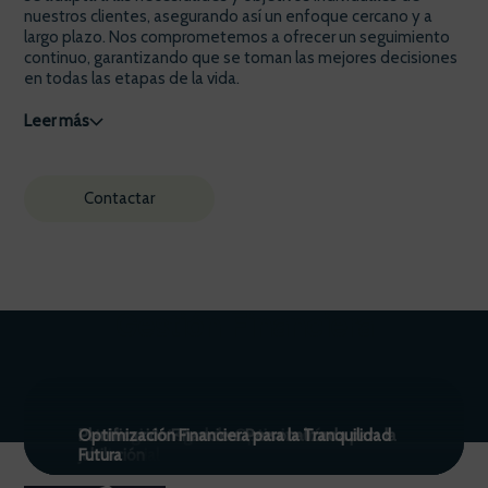
nuestros clientes, asegurando así un enfoque cercano y a
largo plazo. Nos comprometemos a ofrecer un seguimiento
continuo, garantizando que se toman las mejores decisiones
en todas las etapas de la vida.
Leer más
Contactar
Gestión Financiera
Estrategia Integral de Optimización
Planificación Financiera Personalizada para la
Optimización Financiera para la Tranquilidad
Patrimonial
Jubilación
Futura