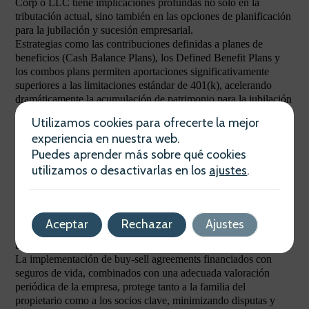
Corp o LLC tiene implicaciones profundas no solo en la
tributación actual, sino también en las opciones de planificación
para la jubilación y sucesión empresarial.
Estrategias como las contribuciones definidas a planes de
beneficios (Cash Balance Plans), los Defined Benefit Plans y
los combos plans permiten aportaciones significativamente
superiores a las limitaciones estándar de 401(k), acelerando
dramáticamente la acumulación de patrimonio para la jubilación
mientras reducen la carga fiscal actual de la empresa.
Utilizamos cookies para ofrecerte la mejor
Planificación de Sucesión Empresarial con Enfoque
experiencia en nuestra web.
Fiscal
Puedes aprender más sobre qué cookies
utilizamos o desactivarlas en los
ajustes
.
La sucesión empresarial debe planificarse con años de
antelación. Estrategias como las ventas a Employee Stock
Ownership Plans (ESOPs), las recapitalizaciones familiares y el
uso de Grantor Trusts pueden facilitar una transición fiscalmente
Aceptar
Rechazar
Ajustes
eficiente que preserve el valor creado durante décadas de
trabajo.
La implementación de buy-sell agreements financiados con
seguros de vida, combinados con una adecuada valoración
periódica de la empresa, protege tanto a la familia del
propietario como a los socios clave, minimizando disputas y