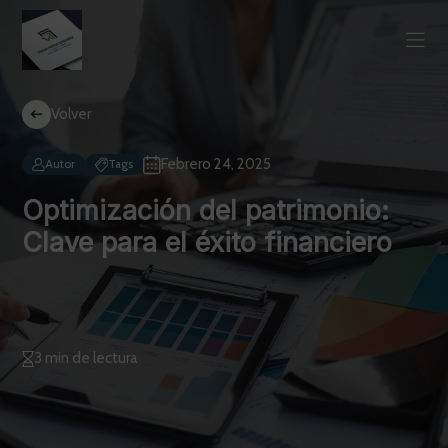
Volver
Febrero 24, 2025
Autor
Tags
Optimización del patrimonio:
Clave para el éxito financiero
3 min de lectura