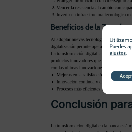
Proteger información con cibersegurida
Vencer la resistencia al cambio con capa
Invertir en infraestructura tecnológica m
Beneficios de la Transfor
Utilizamo
Al adoptar nuevas tecnologías, los bancos pu
Puedes ap
digitalización permite operaciones más rápid
ajustes
.
La transformación digital también permite un
productos innovadores que respondan a las c
con las últimas innovaciones en consultoría 
Mejoras en la satisfacción del cliente.
Acep
Innovación continua y desarrollo de nue
Procesos más eficientes y rentables.
Conclusión par
La transformación digital en la banca está 