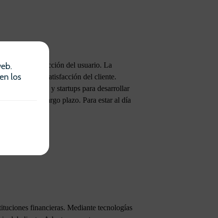
web.
do así la satisfacción del usuario. La
en los
aumentando la satisfacción del cliente.
se con fintechs y startups para desarrollar
etitividad a largo plazo. Para estar al día
ituciones financieras. Mediante tecnologías