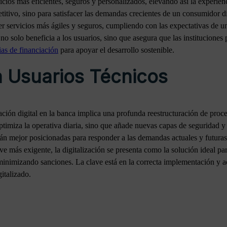
cios más eficientes, seguros y personalizados, elevando así la experienc
tivo, sino para satisfacer las demandas crecientes de un consumidor di
er servicios más ágiles y seguros, cumpliendo con las expectativas de u
 no solo beneficia a los usuarios, sino que asegura que las institucione
ias de financiación
para apoyar el desarrollo sostenible.
 Usuarios Técnicos
ación digital en la banca implica una profunda reestructuración de proc
optimiza la operativa diaria, sino que añade nuevas capas de seguridad y 
stán mejor posicionadas para responder a las demandas actuales y futura
e más exigente, la digitalización se presenta como la solución ideal pa
inimizando sanciones. La clave está en la correcta implementación y ad
gitalizado.