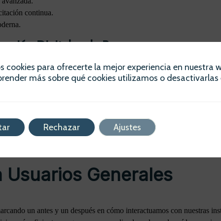
d avanzada.
citación continua.
oderna.
mación Digital en la Banca
s cookies para ofrecerte la mejor experiencia en nuestra 
eden ofrecer servicios más eficientes y centrados en el cliente, mejoran
render más sobre qué cookies utilizamos o desactivarlas 
as y seguras, reduciendo el tiempo necesario para diversas gestiones y 
a mayor innovación continua. Las instituciones financieras pueden aliar
ambiantes necesidades del mercado, asegurando así su relevancia y comp
financiera, visita nuestro
blog sobre consultoría financiera
.
tar
Rechazar
Ajustes
vos productos.
a Usuarios Generales
marcando un antes y un después en cómo interactuamos con nuestras inst