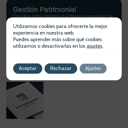
Gestión Patrimonial
Descubre cómo optimizar tus finanzas personales de
la mano de Diana Merseguer Ninot. Planificación
Utilizamos cookies para ofrecerte la mejor
estratégica adaptada a tus necesidades actuales y
experiencia en nuestra web.
futuras.
Puedes aprender más sobre qué cookies
Ver más
utilizamos o desactivarlas en los
ajustes
.
Aceptar
Rechazar
Ajustes