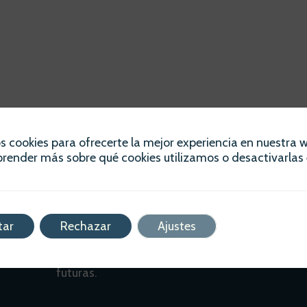
s cookies para ofrecerte la mejor experiencia en nuestra 
render más sobre qué cookies utilizamos o desactivarlas 
tar
Rechazar
Ajustes
Descubre cómo optimizar tus finanzas personal
mano de Diana Merseguer Ninot. Planificación
estratégica adaptada a tus necesidades actua
futuras.