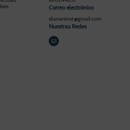
ivacidad
660244653
kies
Correo electrónico
diananinot@gmail.com
Nuestras Redes