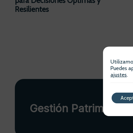
para Decisiones Óptimas y
Resilientes
Utilizamo
Puedes ap
ajustes
.
Acep
Gestión Patrimonial