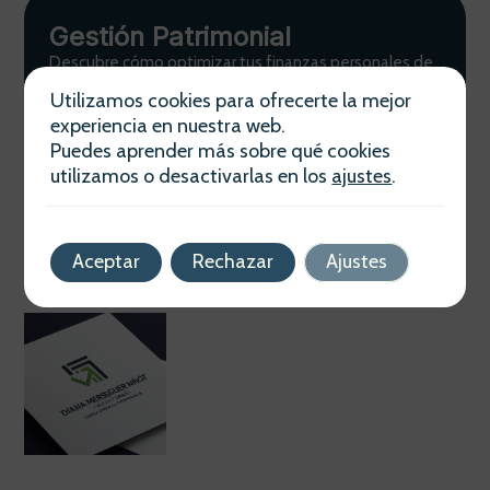
Gestión Patrimonial
Descubre cómo optimizar tus finanzas personales de
la mano de Diana Merseguer Ninot. Planificación
Utilizamos cookies para ofrecerte la mejor
estratégica adaptada a tus necesidades actuales y
experiencia en nuestra web.
futuras.
Puedes aprender más sobre qué cookies
Ver más
utilizamos o desactivarlas en los
ajustes
.
Aceptar
Rechazar
Ajustes