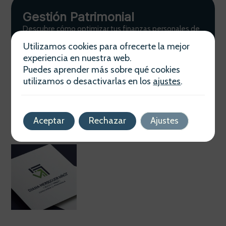
Gestión Patrimonial
Descubre cómo optimizar tus finanzas personales de
la mano de Diana Merseguer Ninot. Planificación
Utilizamos cookies para ofrecerte la mejor
estratégica adaptada a tus necesidades actuales y
experiencia en nuestra web.
futuras.
Puedes aprender más sobre qué cookies
Ver más
utilizamos o desactivarlas en los
ajustes
.
Aceptar
Rechazar
Ajustes