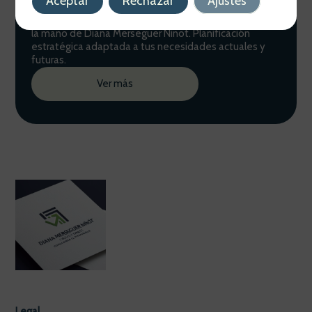
Aceptar
Rechazar
Ajustes
Gestión Patrimonial
Descubre cómo optimizar tus finanzas personales de
la mano de Diana Merseguer Ninot. Planificación
estratégica adaptada a tus necesidades actuales y
futuras.
Ver más
Legal