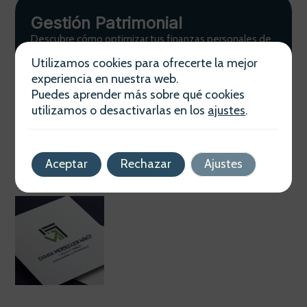
Gestión Patrimonial
Descubre cómo optimizar tus finanzas personales de
la mano de Diana Merseguer Ninot. Planificación
Utilizamos cookies para ofrecerte la mejor
estratégica adaptada a tus necesidades actuales y
experiencia en nuestra web.
futuras.
Puedes aprender más sobre qué cookies
Ver más
utilizamos o desactivarlas en los
ajustes
.
Aceptar
Rechazar
Ajustes