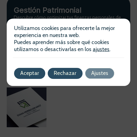
Gestión Patrimonial
Descubre cómo optimizar tus finanzas personales de
la mano de Diana Merseguer Ninot. Planificación
Utilizamos cookies para ofrecerte la mejor
estratégica adaptada a tus necesidades actuales y
experiencia en nuestra web.
futuras.
Puedes aprender más sobre qué cookies
Ver más
utilizamos o desactivarlas en los
ajustes
.
Aceptar
Rechazar
Ajustes