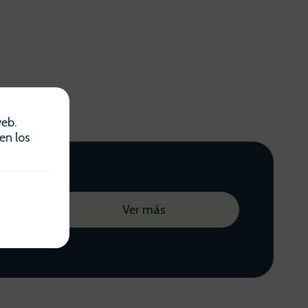
web.
en los
es de la
Ver más
les y