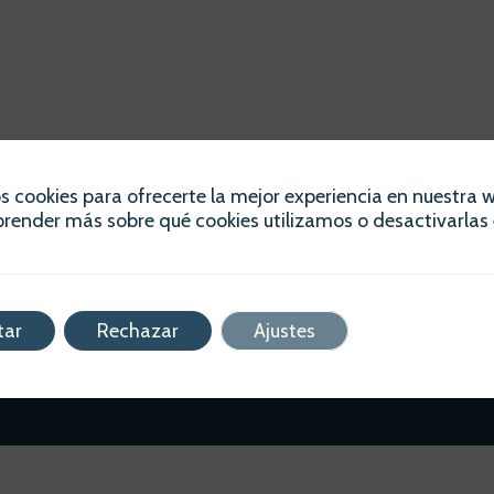
s cookies para ofrecerte la mejor experiencia en nuestra 
render más sobre qué cookies utilizamos o desactivarlas 
Descubre cómo optimizar tus finanzas personal
mano de Diana Merseguer Ninot. Planificación
tar
Rechazar
Ajustes
estratégica adaptada a tus necesidades actua
futuras.