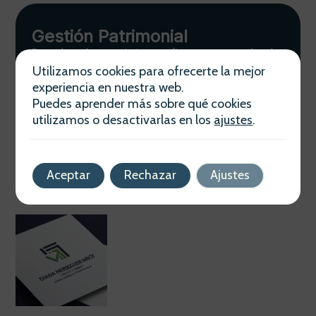
Gestión Patrimonial
Descubre cómo optimizar tus finanzas personales de
la mano de Diana Merseguer Ninot. Planificación
Utilizamos cookies para ofrecerte la mejor
estratégica adaptada a tus necesidades actuales y
experiencia en nuestra web.
futuras.
Puedes aprender más sobre qué cookies
Ver más
utilizamos o desactivarlas en los
ajustes
.
Aceptar
Rechazar
Ajustes