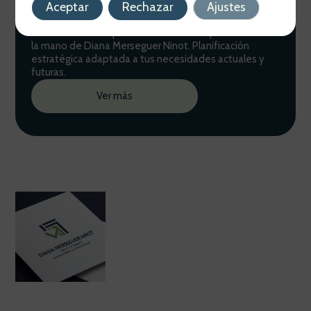
Aceptar
Rechazar
Ajustes
Gestión Patrimonial
Descubre cómo optimizar tus finanzas personales de
la mano de Diana Merseguer Ninot. Planificación
estratégica adaptada a tus necesidades actuales y
futuras.
Ver más